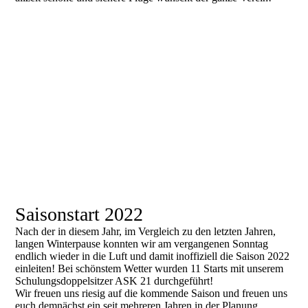
IMG-20220327-WA0001
IMG-20220327-WA0003
IMG-20220306-WA0064
IMG-20220306-WA0068
IMG-20220306-WA0084
Saisonstart 2022
Nach der in diesem Jahr, im Vergleich zu den letzten Jahren,
langen Winterpause konnten wir am vergangenen Sonntag
endlich wieder in die Luft und damit inoffiziell die Saison 2022
einleiten! Bei schönstem Wetter wurden 11 Starts mit unserem
Schulungsdoppelsitzer ASK 21 durchgeführt!
Wir freuen uns riesig auf die kommende Saison und freuen uns
euch demnächst ein seit mehreren Jahren in der Planung