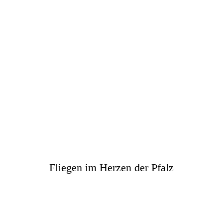
Luftsportverein
Eßweiler
e. V
.
Fliegen im Herzen der Pfalz