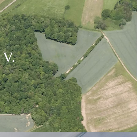
. V
.