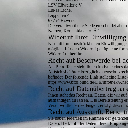
LSV Eßweiler e.V.
Lukas Eichel
Läppchen 4
67754 Eßweiler
Die verantwortliche Stelle entscheidet all
Namen, Kontaktdaten o. Ä.).
Widerruf Ihrer Einwilligung
Nur mit Ihrer ausdrücklichen Einwilligung si
möglich. Für den Widerruf genügt eine form
Widerruf unberührt.
Recht auf Beschwerde bei de
Als Betroffener steht Ihnen im Falle eines 
Aufsichtsbehörde bezüglich datenschutzrech
befindet. Der folgende Link stellt eine List
https://www.bfdi.bund.de/DE/Infothek/Ansch
Recht auf Datenübertragbark
Ihnen steht das Recht zu, Daten, die wir auf
aushändigen zu lassen. Die Bereitstellung e
Verantwortlichen verlangen, erfolgt dies nur,
Recht auf Auskunft, Bericht
Sie haben jederzeit im Rahmen der geltende
Daten, Herkunft der Daten, deren Empfänge