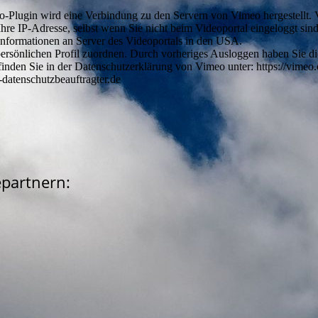
eo-Plugin wird eine Verbindung zu den Servern von Vimeo hergestellt. 
hre IP-Adresse, selbst wenn Sie nicht beim Videoportal eingeloggt sind
Informationen an Server des Videoportals in den USA.
ersönlichen Profil zuordnen. Durch vorheriges Ausloggen haben Sie die
nden Sie in der Datenschutzerklärung von Vimeo unter: https://vimeo.
datenschutzbeauftragter.de
partnern: