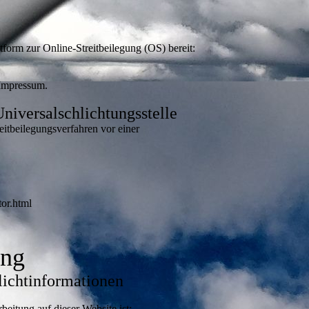
tform zur Online-Streitbeilegung (OS) bereit:
 Impressum.
niversalschlichtungsstelle
treitbeilegungsverfahren vor einer
or.html
ung
lichtinformationen
beitung auf dieser Website ist: