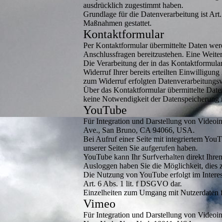
ausdrücklich zugestimmt haben.
Grundlage für die Datenverarbeitung ist Art
Maßnahmen gestattet.
Kontaktformular
Per Kontaktformular übermittelte Daten werd
Anschlussfragen bereitzustehen. Eine Weiterg
Die Verarbeitung der in das Kontaktformular
Widerruf Ihrer bereits erteilten Einwilligun
zum Widerruf erfolgten Datenverarbeitungsv
Über das Kontaktformular übermittelte Daten
keine Notwendigkeit der Datenspeicherung 
YouTube
Für Integration und Darstellung von Videoi
Ave., San Bruno, CA 94066, USA.
Bei Aufruf einer Seite mit integriertem Yo
unserer Seiten Sie aufgerufen haben.
YouTube kann Ihr Surfverhalten direkt Ihre
Ausloggen haben Sie die Möglichkeit, dies 
Die Nutzung von YouTube erfolgt im Interess
Art. 6 Abs. 1 lit. f DSGVO dar.
Einzelheiten zum Umgang mit Nutzerdaten fi
Vimeo
Für Integration und Darstellung von Videoin