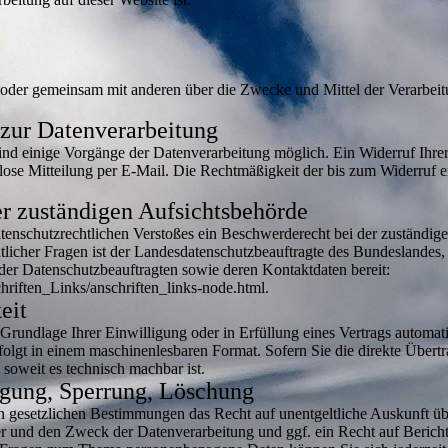
ein oder gemeinsam mit anderen über die Zwecke und Mittel der Verarbe
 zur Datenverarbeitung
nd einige Vorgänge der Datenverarbeitung möglich. Ein Widerruf Ihrer be
lose Mitteilung per E-Mail. Die Rechtmäßigkeit der bis zum Widerruf e
r zuständigen Aufsichtsbehörde
datenschutzrechtlichen Verstoßes ein Beschwerderecht bei der zuständig
tlicher Fragen ist der Landesdatenschutzbeauftragte des Bundeslandes,
e der Datenschutzbeauftragten sowie deren Kontaktdaten bereit:
riften_Links/anschriften_links-node.html.
eit
 Grundlage Ihrer Einwilligung oder in Erfüllung eines Vertrags automatis
rfolgt in einem maschinenlesbaren Format. Sofern Sie die direkte Über
 soweit es technisch machbar ist.
igung, Sperrung, Löschung
n gesetzlichen Bestimmungen das Recht auf unentgeltliche Auskunft ü
r und den Zweck der Datenverarbeitung und ggf. ein Recht auf Berich