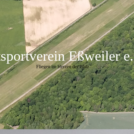
tsportverein Eßweiler
e
Fliegen im Herzen der Pfalz