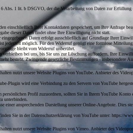
. 6 Abs. 1 lit. b DSGVO, der die Verarbeitung von Daten zur Erfüllung e
en einschließlich Ihrer Kontaktdaten gespeichert, um Ihre Anfrage be
abe dieser Daten findet ohne Ihre Einwilligung nicht statt.
 eingegebenen Daten erfolgt ausschließlich auf Grundlage Ihrer Einwil
g ist jederzeit möglich. Für den Widerruf genügt eine formlose Mitteilun
orgänge bleibt vom Widerruf unberührt.
 verbleiben bei uns, bis Sie uns zur Löschung auffordern, Ihre Einwil
mehr besteht. Zwingende gesetzliche Bestimmungen - insbesondere Auf
nhalten nutzt unsere Website Plugins von YouTube. Anbieter des Video
uTube-Plugin wird eine Verbindung zu den Servern von YouTube hergeste
m persönlichen Profil zuzuordnen, sollten Sie in Ihrem YouTube Konto 
zu unterbinden.
e einer ansprechenden Darstellung unserer Online-Angebote. Dies stell
nden Sie in der Datenschutzerklärung von YouTube unter: https://www.g
halten nutzt unsere Website Plugins von Vimeo. Anbieter des Videoporta