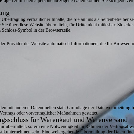
 Fragen zum Thema personenbezogene Daten können Sie sich jederzeit
ung
bertragung vertraulicher Inhalte, die Sie an uns als Seitenbetreiber 
ie über diese Website übermitteln, für Dritte nicht mitlesbar. Sie erk
m Schloss-Symbol in der Browserzeile.
der Provider der Website automatisch Informationen, die Ihr Browser au
en mit anderen Datenquellen statt. Grundlage der Datenverarbeitung bi
Vertrags oder vorvertraglicher Maßnahmen gestattet.
ragsschluss für Warenkauf und Warenversand
r übermittelt, sofern eine Notwendigkeit im Rahmen der Vertragsabwi
istikunternehmen sein. Eine weitergehende Übermittlung der Daten finde