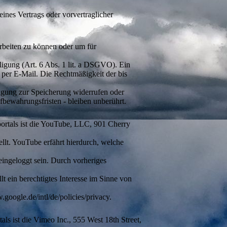
ines Vertrags oder vorvertraglicher
arbeiten zu können oder um für
ligung (Art. 6 Abs. 1 lit. a DSGVO). Ein
g per E-Mail. Die Rechtmäßigkeit der bis
ligung zur Speicherung widerrufen oder
bewahrungsfristen - bleiben unberührt.
portals ist die YouTube, LLC, 901 Cherry
llt. YouTube erfährt hierdurch, welche
eingeloggt sein. Durch vorheriges
t ein berechtigtes Interesse im Sinne von
oogle.de/intl/de/policies/privacy.
ls ist die Vimeo Inc., 555 West 18th Street,