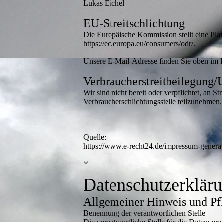
Lukas Eichel
EU-Streitschlichtung
Die Europäische Kommission stellt eine Plat
https://ec.europa.eu/consumers/odr/.
Unsere E-Mail-Adresse finden Sie oben im
Verbraucherstreitbeilegung/U
Wir sind nicht bereit oder verpflichtet, an S
Verbraucherschlichtungsstelle teilzunehmen.
Quelle:
https://www.e-recht24.de/impressum-generat
Datenschutzerklär
Allgemeiner Hinweis und Pf
Benennung der verantwortlichen Stelle
Die verantwortliche Stelle für die Datenverar