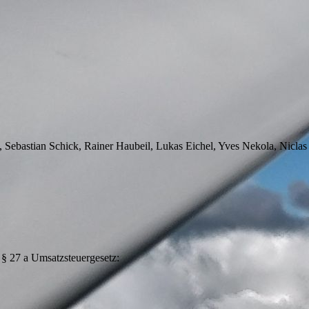
g, Sebastian Schick, Rainer Haubeil, Lukas Eichel, Yves Nekola, Nicla
§ 27 a Umsatzsteuergesetz: