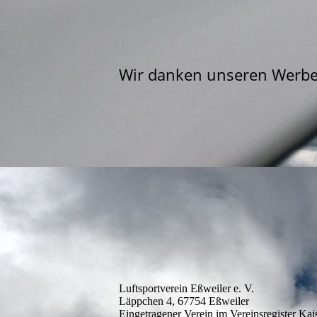
Wir danken unseren Werbe
Luftsportverein Eßweiler e. V.
Läppchen 4, 67754 Eßweiler
Eingetragener Verein im Vereinsregister Kai