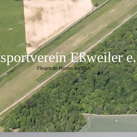
tsportverein Eßweiler
e
Fliegen im Herzen der Pfalz