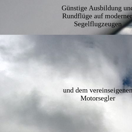
Günstige Ausbildung un
Rundflüge
auf moderne
Segelflugzeugen
und dem vereinseigene
Motorsegler