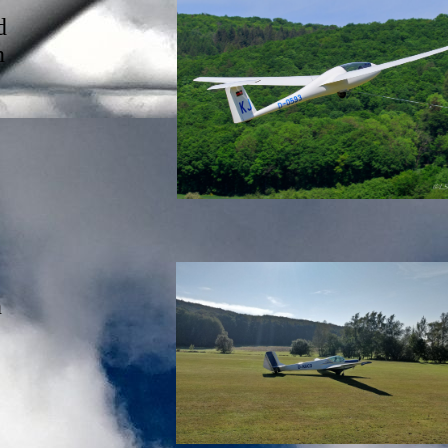
d
n
n