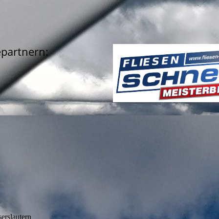
partnern:
serslautern