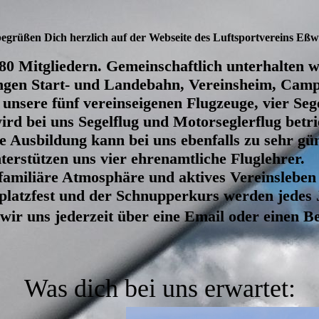
egrüßen Dich herzlich auf der Webseite des Luftsportvereins Eßw
80 Mitgliedern. Gemeinschaftlich unterhalten w
angen Start- und Landebahn, Vereinsheim, Camp
unsere fünf vereinseigenen Flugzeuge, vier Seg
ird bei uns Segelflug und Motorseglerflug betr
Die Ausbildung kann bei uns ebenfalls zu sehr g
terstützen uns vier ehrenamtliche Fluglehrer.
familiäre Atmosphäre und aktives Vereinsleben
platzfest und der Schnupperkurs werden jedes J
ir uns jederzeit über eine Email oder einen Be
Was dich bei uns erwartet: