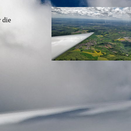
r
die