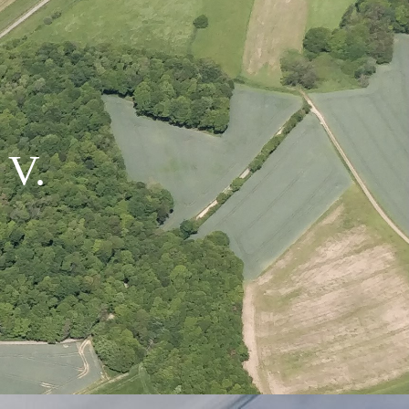
. V
.